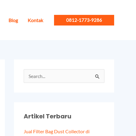
Blog
Kontak
0812-1773-9286
S
e
a
r
Artikel Terbaru
c
h
Jual Filter Bag Dust Collector di
f