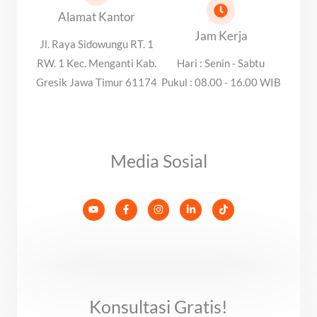
Alamat Kantor
Jam Kerja
Jl. Raya Sidowungu RT. 1
RW. 1 Kec. Menganti Kab.
Hari : Senin - Sabtu
Gresik Jawa Timur 61174
Pukul : 08.00 - 16.00 WIB
Media Sosial
Y
F
I
L
T
o
a
n
i
i
u
c
s
n
k
t
e
t
k
t
u
b
a
e
o
b
o
g
d
k
e
o
r
i
k
a
n
-
m
-
f
i
Konsultasi Gratis!
n