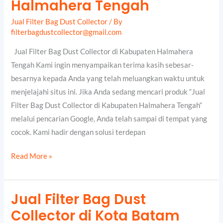
Halmahera Tengah
Dust
Jual Filter Bag Dust Collector
/ By
Collector
filterbagdustcollector@gmail.com
di
Kabupaten
Jual Filter Bag Dust Collector di Kabupaten Halmahera
Halmahera
Tengah Kami ingin menyampaikan terima kasih sebesar-
Tengah
besarnya kepada Anda yang telah meluangkan waktu untuk
menjelajahi situs ini. Jika Anda sedang mencari produk “Jual
Filter Bag Dust Collector di Kabupaten Halmahera Tengah“
melalui pencarian Google, Anda telah sampai di tempat yang
cocok. Kami hadir dengan solusi terdepan
Read More »
Jual Filter Bag Dust
Jual
Collector di Kota Batam
Filter