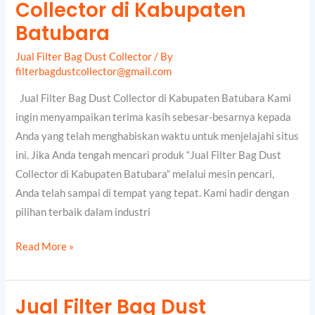
Collector di Kabupaten
Filter
Bag
Batubara
Dust
Jual Filter Bag Dust Collector
/ By
Collector
filterbagdustcollector@gmail.com
di
Kabupaten
Jual Filter Bag Dust Collector di Kabupaten Batubara Kami
Batubara
ingin menyampaikan terima kasih sebesar-besarnya kepada
Anda yang telah menghabiskan waktu untuk menjelajahi situs
ini. Jika Anda tengah mencari produk “Jual Filter Bag Dust
Collector di Kabupaten Batubara“ melalui mesin pencari,
Anda telah sampai di tempat yang tepat. Kami hadir dengan
pilihan terbaik dalam industri
Read More »
Jual Filter Bag Dust
Jual