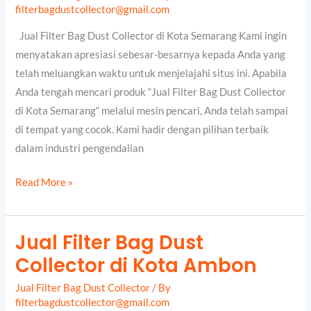
Dust
filterbagdustcollector@gmail.com
Collector
Jual Filter Bag Dust Collector di Kota Semarang Kami ingin
di
menyatakan apresiasi sebesar-besarnya kepada Anda yang
Kota
telah meluangkan waktu untuk menjelajahi situs ini. Apabila
Semarang
Anda tengah mencari produk “Jual Filter Bag Dust Collector
di Kota Semarang“ melalui mesin pencari, Anda telah sampai
di tempat yang cocok. Kami hadir dengan pilihan terbaik
dalam industri pengendalian
Read More »
Jual Filter Bag Dust
Jual
Collector di Kota Ambon
Filter
Bag
Jual Filter Bag Dust Collector
/ By
Dust
filterbagdustcollector@gmail.com