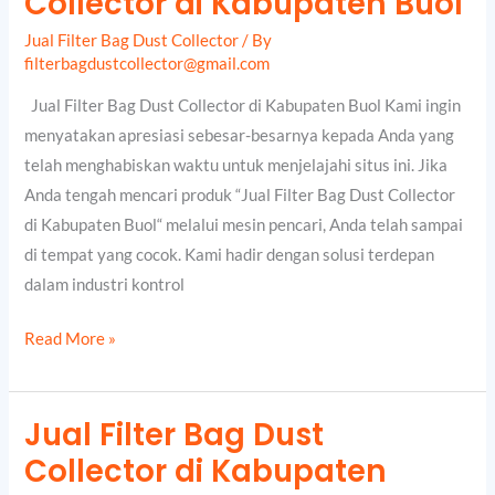
Collector di Kabupaten Buol
Bag
Jual Filter Bag Dust Collector
/ By
Dust
filterbagdustcollector@gmail.com
Collector
Jual Filter Bag Dust Collector di Kabupaten Buol Kami ingin
di
menyatakan apresiasi sebesar-besarnya kepada Anda yang
Kabupaten
telah menghabiskan waktu untuk menjelajahi situs ini. Jika
Buol
Anda tengah mencari produk “Jual Filter Bag Dust Collector
di Kabupaten Buol“ melalui mesin pencari, Anda telah sampai
di tempat yang cocok. Kami hadir dengan solusi terdepan
dalam industri kontrol
Read More »
Jual Filter Bag Dust
Jual
Collector di Kabupaten
Filter
Bag