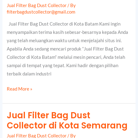
Bag
Jual Filter Bag Dust Collector
/ By
Dust
filterbagdustcollector@gmail.com
Collector
Jual Filter Bag Dust Collector di Kota Batam Kami ingin
di
menyampaikan terima kasih sebesar-besarnya kepada Anda
Kota
yang telah meluangkan waktu untuk menjelajahi situs ini.
Batam
Apabila Anda sedang mencari produk “Jual Filter Bag Dust
Collector di Kota Batam“ melalui mesin pencari, Anda telah
sampai di tempat yang tepat. Kami hadir dengan pilihan
terbaik dalam industri
Read More »
Jual Filter Bag Dust
Jual
Collector di Kota Semarang
Filter
Bag
Jual Filter Bag Dust Collector
/ By