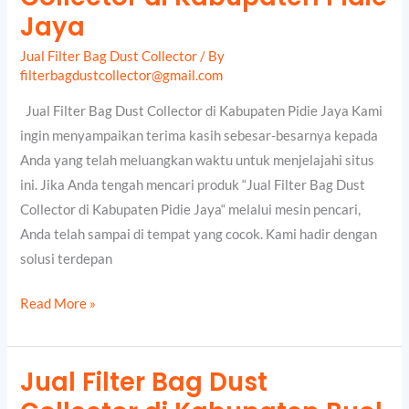
Bag
Jaya
Dust
Jual Filter Bag Dust Collector
/ By
Collector
filterbagdustcollector@gmail.com
di
Kabupaten
Jual Filter Bag Dust Collector di Kabupaten Pidie Jaya Kami
Pidie
ingin menyampaikan terima kasih sebesar-besarnya kepada
Jaya
Anda yang telah meluangkan waktu untuk menjelajahi situs
ini. Jika Anda tengah mencari produk “Jual Filter Bag Dust
Collector di Kabupaten Pidie Jaya“ melalui mesin pencari,
Anda telah sampai di tempat yang cocok. Kami hadir dengan
solusi terdepan
Read More »
Jual Filter Bag Dust
Jual
Filter