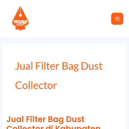
Skip
to
content
Jual Filter Bag Dust
Collector
Jual Filter Bag Dust
Jual
Collector di Kabupaten
Filter