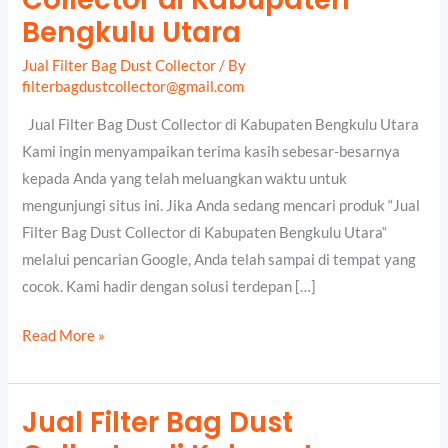
Bag
Bengkulu Utara
Dust
Jual Filter Bag Dust Collector
/ By
Collector
filterbagdustcollector@gmail.com
di
Kabupaten
Jual Filter Bag Dust Collector di Kabupaten Bengkulu Utara
Bengkulu
Kami ingin menyampaikan terima kasih sebesar-besarnya
Utara
kepada Anda yang telah meluangkan waktu untuk
mengunjungi situs ini. Jika Anda sedang mencari produk “Jual
Filter Bag Dust Collector di Kabupaten Bengkulu Utara“
melalui pencarian Google, Anda telah sampai di tempat yang
cocok. Kami hadir dengan solusi terdepan […]
Read More »
Jual Filter Bag Dust
Jual
Filter