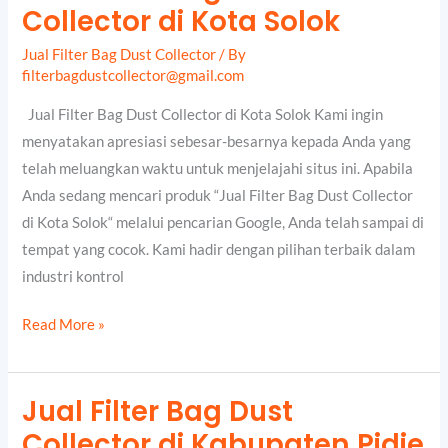
Collector di Kota Solok
Filter
Bag
Jual Filter Bag Dust Collector
/ By
Dust
filterbagdustcollector@gmail.com
Collector
Jual Filter Bag Dust Collector di Kota Solok Kami ingin
di
menyatakan apresiasi sebesar-besarnya kepada Anda yang
Kota
telah meluangkan waktu untuk menjelajahi situs ini. Apabila
Solok
Anda sedang mencari produk “Jual Filter Bag Dust Collector
di Kota Solok“ melalui pencarian Google, Anda telah sampai di
tempat yang cocok. Kami hadir dengan pilihan terbaik dalam
industri kontrol
Read More »
Jual Filter Bag Dust
Jual
Collector di Kabupaten Pidie
Filter