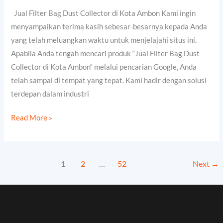
Collector
Jual Filter Bag Dust Collector di Kota Ambon Kami ingin
di
menyampaikan terima kasih sebesar-besarnya kepada Anda
Kota
yang telah meluangkan waktu untuk menjelajahi situs ini.
Ambon
Apabila Anda tengah mencari produk “Jual Filter Bag Dust
Collector di Kota Ambon“ melalui pencarian Google, Anda
telah sampai di tempat yang tepat. Kami hadir dengan solusi
terdepan dalam industri
Read More »
1
2
…
52
Next
→