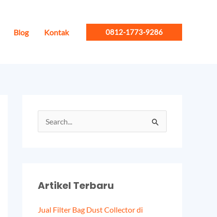
Blog
Kontak
0812-1773-9286
S
e
a
r
Artikel Terbaru
c
h
Jual Filter Bag Dust Collector di
f